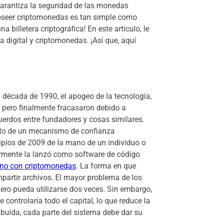
garantiza la seguridad de las monedas
a poseer criptomonedas es tan simple como
a billetera criptográfica! En este artículo, le
digital y criptomonedas. ¡Así que, aquí
 década de 1990, el apogeo de la tecnología,
 pero finalmente fracasaron debido a
cuerdos entre fundadores y cosas similares.
pto de un mecanismo de confianza
ipios de 2009 de la mano de un individuo o
rmente la lanzó como software de código
sino con criptomonedas
. La forma en que
partir archivos. El mayor problema de los
ero pueda utilizarse dos veces. Sin embargo,
 controlaría todo el capital, lo que reduce la
ribuida, cada parte del sistema debe dar su