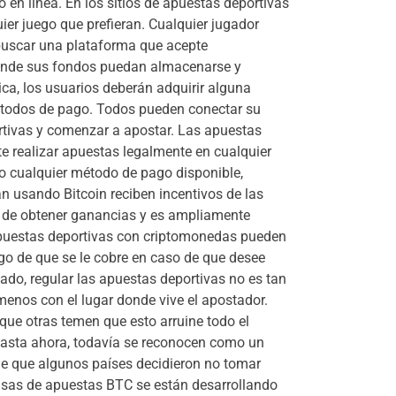
en línea. En los sitios de apuestas deportivas
ier juego que prefieran. Cualquier jugador
uscar una plataforma que acepte
 donde sus fondos puedan almacenarse y
ica, los usuarios deberán adquirir alguna
métodos de pago. Todos pueden conectar su
rtivas y comenzar a apostar. Las apuestas
e realizar apuestas legalmente en cualquier
do cualquier método de pago disponible,
n usando Bitcoin reciben incentivos de las
a de obtener ganancias y es ampliamente
puestas deportivas con criptomonedas pueden
sgo de que se le cobre en caso de que desee
lado, regular las apuestas deportivas no es tan
 menos con el lugar donde vive el apostador.
que otras temen que esto arruine todo el
 hasta ahora, todavía se reconocen como un
 de que algunos países decidieron no tomar
 casas de apuestas BTC se están desarrollando