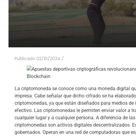
Publicado 02/10/2024 /
La criptomoneda se conoce como una moneda digital que 
impresa. Cabe señalar que dicho cifrado se ha elaborado 
criptomonedas, ya que están diseñados para medios de 
efectivo. Las criptomonedas le permiten enviar valor a t
cualquier lugar y a cualquier persona. A diferencia de la
criptomonedas son activos digitales descentralizados. Es
gobernados. Operan en una red de computadoras que es g