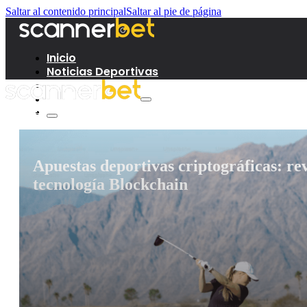
Saltar al contenido principal
Saltar al pie de página
Inicio
Noticias Deportivas
Predicciones
Otras noticias
Inicio
Noticias Deportivas
Predicciones
Otras noticias
Apuestas deportivas criptográficas: re
tecnología Blockchain