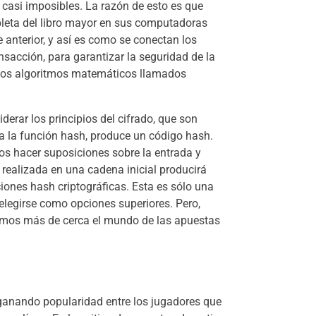
 casi imposibles. La razón de esto es que
pleta del libro mayor en sus computadoras
 anterior, y así es como se conectan los
sacción, para garantizar la seguridad de la
arios algoritmos matemáticos llamados
erar los principios del cifrado, que son
a la función hash, produce un código hash.
s hacer suposiciones sobre la entrada y
realizada en una cadena inicial producirá
iones hash criptográficas. Esta es sólo una
elegirse como opciones superiores. Pero,
mos más de cerca el mundo de las apuestas
anando popularidad entre los jugadores que