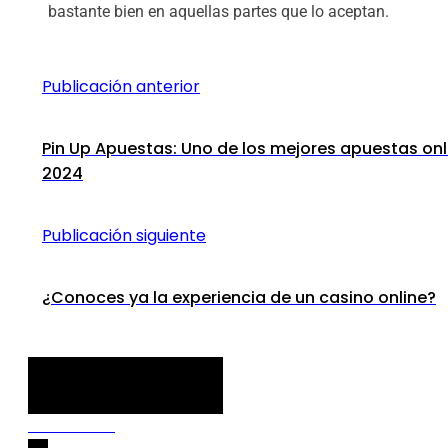
bastante bien en aquellas partes que lo aceptan.
Publicación anterior
Pin Up Apuestas: Uno de los mejores apuestas onli
2024
Publicación siguiente
¿Conoces ya la experiencia de un casino online?
Discover our
Premium Betting Tips!