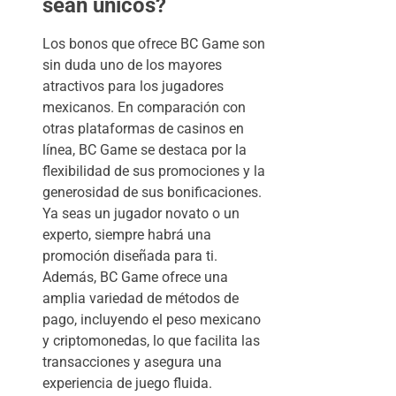
sean únicos?
Los bonos que ofrece BC Game son
sin duda uno de los mayores
atractivos para los jugadores
mexicanos. En comparación con
otras plataformas de casinos en
línea, BC Game se destaca por la
flexibilidad de sus promociones y la
generosidad de sus bonificaciones.
Ya seas un jugador novato o un
experto, siempre habrá una
promoción diseñada para ti.
Además, BC Game ofrece una
amplia variedad de métodos de
pago, incluyendo el peso mexicano
y criptomonedas, lo que facilita las
transacciones y asegura una
experiencia de juego fluida.