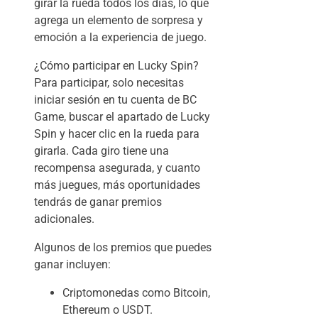
girar la rueda todos los días, lo que
agrega un elemento de sorpresa y
emoción a la experiencia de juego.
¿Cómo participar en Lucky Spin?
Para participar, solo necesitas
iniciar sesión en tu cuenta de BC
Game, buscar el apartado de Lucky
Spin y hacer clic en la rueda para
girarla. Cada giro tiene una
recompensa asegurada, y cuanto
más juegues, más oportunidades
tendrás de ganar premios
adicionales.
Algunos de los premios que puedes
ganar incluyen:
Criptomonedas como Bitcoin,
Ethereum o USDT.