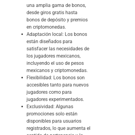
una amplia gama de bonos,
desde giros gratis hasta
bonos de depósito y premios
en criptomonedas.
Adaptación local: Los bonos
están diseñados para
satisfacer las necesidades de
los jugadores mexicanos,
incluyendo el uso de pesos
mexicanos y criptomonedas.
Flexibilidad: Los bonos son
accesibles tanto para nuevos
jugadores como para
jugadores experimentados.
Exclusividad: Algunas
promociones solo están
disponibles para usuarios
registrados, lo que aumenta el