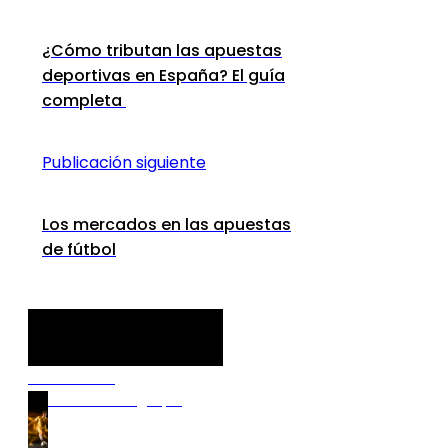
¿Cómo tributan las apuestas
deportivas en España? El guía
completa
Publicación siguiente
Los mercados en las apuestas
de fútbol
Discover our
Premium Betting Tips!