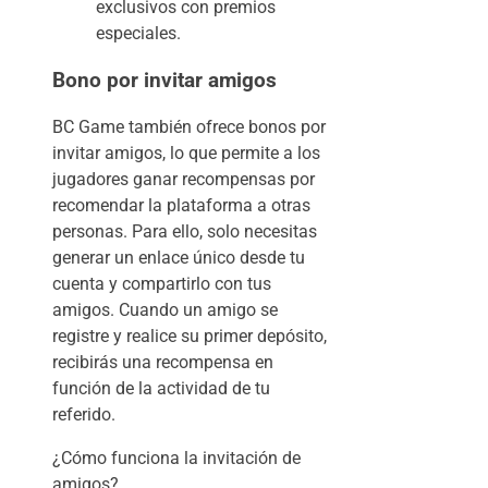
exclusivos con premios
especiales.
Bono por invitar amigos
BC Game también ofrece bonos por
invitar amigos, lo que permite a los
jugadores ganar recompensas por
recomendar la plataforma a otras
personas. Para ello, solo necesitas
generar un enlace único desde tu
cuenta y compartirlo con tus
amigos. Cuando un amigo se
registre y realice su primer depósito,
recibirás una recompensa en
función de la actividad de tu
referido.
¿Cómo funciona la invitación de
amigos?