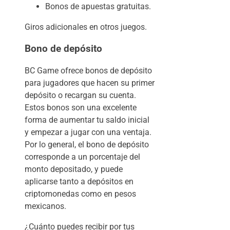
Bonos de apuestas gratuitas.
Giros adicionales en otros juegos.
Bono de depósito
BC Game ofrece bonos de depósito
para jugadores que hacen su primer
depósito o recargan su cuenta.
Estos bonos son una excelente
forma de aumentar tu saldo inicial
y empezar a jugar con una ventaja.
Por lo general, el bono de depósito
corresponde a un porcentaje del
monto depositado, y puede
aplicarse tanto a depósitos en
criptomonedas como en pesos
mexicanos.
¿Cuánto puedes recibir por tus