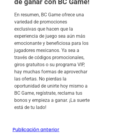
de ganar con BC Game!
En resumen, BC Game ofrece una
variedad de promociones
exclusivas que hacen que la
experiencia de juego sea aún más
emocionante y beneficiosa para los
jugadores mexicanos. Ya sea a
través de códigos promocionales,
giros gratuitos o su programa VIP,
hay muchas formas de aprovechar
las ofertas. No pierdas la
oportunidad de unirte hoy mismo a
BC Game, regístrate, reclama tus
bonos y empieza a ganar. ¡La suerte
está de tu lado!
Publicación anterior