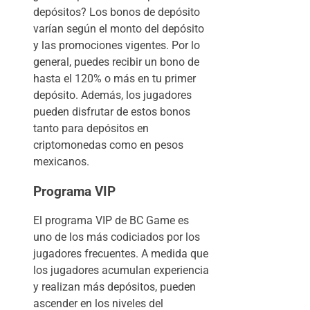
depósitos? Los bonos de depósito
varían según el monto del depósito
y las promociones vigentes. Por lo
general, puedes recibir un bono de
hasta el 120% o más en tu primer
depósito. Además, los jugadores
pueden disfrutar de estos bonos
tanto para depósitos en
criptomonedas como en pesos
mexicanos.
Programa VIP
El programa VIP de BC Game es
uno de los más codiciados por los
jugadores frecuentes. A medida que
los jugadores acumulan experiencia
y realizan más depósitos, pueden
ascender en los niveles del