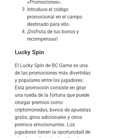
«Promociones».
Introduce el código
promocional en el campo
destinado para ello.
¡Disfruta de tus bonos y
recompensas!
Lucky Spin
El Lucky Spin de BC Game es una
de las promociones más divertidas
y populares entre los jugadores.
Esta promoción consiste en girar
una rueda de la fortuna que puede
otorgar premios como
criptomonedas, bonos de apuestas
gratis, giros adicionales y otros
premios emocionantes. Los
jugadores tienen la oportunidad de