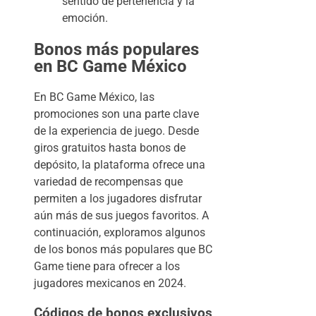
sentido de pertenencia y la
emoción.
Bonos más populares
en BC Game México
En BC Game México, las
promociones son una parte clave
de la experiencia de juego. Desde
giros gratuitos hasta bonos de
depósito, la plataforma ofrece una
variedad de recompensas que
permiten a los jugadores disfrutar
aún más de sus juegos favoritos. A
continuación, exploramos algunos
de los bonos más populares que BC
Game tiene para ofrecer a los
jugadores mexicanos en 2024.
Códigos de bonos exclusivos