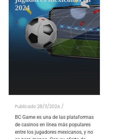
2024
Publicado 28/11/2024 /
BC Game es una de las plataformas
de casinos en línea más populares
entre los jugadores mexicanos, y no