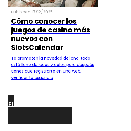
Published 17/12/2025
Cómo conocer los
juegos de casino más
nuevos con
SlotsCalendar
Te prometen la novedad del año, todo
está lleno de luces y color, pero después
tienes que registrarte en una web,
verificar tu usuario o
FIND
FOR YOU!