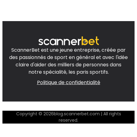
ScannerBet est une jeune entreprise, créée par
des passionnés de sport en général et avec l'idée
claire d'aider des milliers de personnes dans
notre spécialité, les paris sportifs.
Politique de confidentialité
Copyright © 2026blog.scannerbet.com | All rights
reserved.