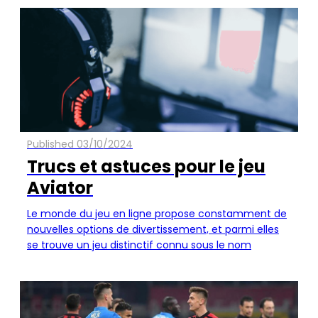
Published 03/10/2024
Trucs et astuces pour le jeu
Aviator
Le monde du jeu en ligne propose constamment de
nouvelles options de divertissement, et parmi elles
se trouve un jeu distinctif connu sous le nom