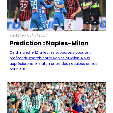
Published 03/10/2024
Prédiction : Naples-Milan
Ce dimanche 12 juillet, les supporters pourront
profiter du match entre Naples et Milan. Nous
apprécierons le match entre deux équipes en lice
pour leur