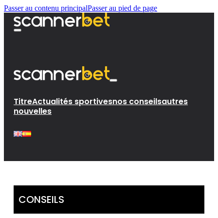
Passer au contenu principal
Passer au pied de page
Titre
Actualités sportives
nos conseils
autres
nouvelles
CONSEILS