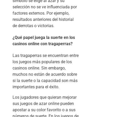
símbolo se elige al azar y su
selección no se ve influenciada por
factores externos. Por ejemplo,
resultados anteriores del historial
de derrotas o victorias.
¿Qué papel juega la suerte en los
casinos online con tragaperras?
Las tragaperras se encuentran entre
los juegos más populares de los
casinos online. Sin embargo,
muchos no están de acuerdo sobre
si la suerte o la capacidad son más
importantes para el éxito.
Los jugadores que quieran mejorar
sus juegos de azar online pueden
apostar a su color favorito o a sus
números de suerte. En los juegos de