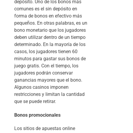
depósito. Uno de los bonos más
comunes es el sin depósito en
forma de bonos en efectivo más
pequeños. En otras palabras, es un
bono monetario que los jugadores
deben utilizar dentro de un tiempo
determinado. En la mayoría de los
casos, los jugadores tienen 60
minutos para gastar sus bonos de
juego gratis. Con el tiempo, los
jugadores podrán conservar
ganancias mayores que el bono.
Algunos casinos imponen
restricciones y limitan la cantidad
que se puede retirar.
Bonos promocionales
Los sitios de apuestas online