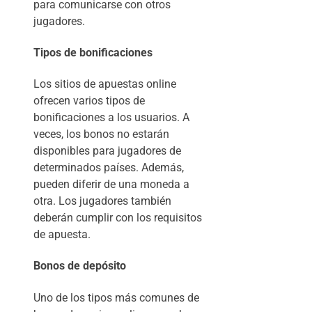
para comunicarse con otros
jugadores.
Tipos de bonificaciones
Los sitios de apuestas online
ofrecen varios tipos de
bonificaciones a los usuarios. A
veces, los bonos no estarán
disponibles para jugadores de
determinados países. Además,
pueden diferir de una moneda a
otra. Los jugadores también
deberán cumplir con los requisitos
de apuesta.
Bonos de depósito
Uno de los tipos más comunes de