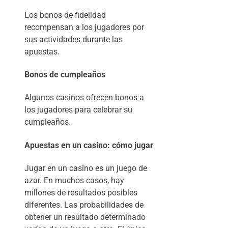
Los bonos de fidelidad
recompensan a los jugadores por
sus actividades durante las
apuestas.
Bonos de cumpleaños
Algunos casinos ofrecen bonos a
los jugadores para celebrar su
cumpleaños.
Apuestas en un casino: cómo jugar
Jugar en un casino es un juego de
azar. En muchos casos, hay
millones de resultados posibles
diferentes. Las probabilidades de
obtener un resultado determinado