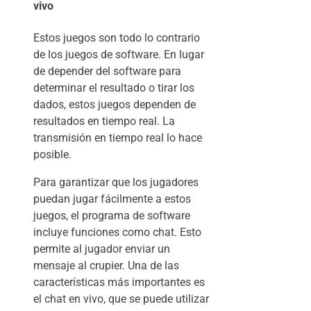
vivo
Estos juegos son todo lo contrario
de los juegos de software. En lugar
de depender del software para
determinar el resultado o tirar los
dados, estos juegos dependen de
resultados en tiempo real. La
transmisión en tiempo real lo hace
posible.
Para garantizar que los jugadores
puedan jugar fácilmente a estos
juegos, el programa de software
incluye funciones como chat. Esto
permite al jugador enviar un
mensaje al crupier. Una de las
características más importantes es
el chat en vivo, que se puede utilizar