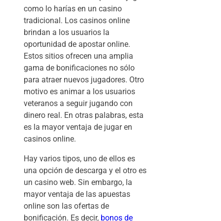
como lo harías en un casino
tradicional. Los casinos online
brindan a los usuarios la
oportunidad de apostar online.
Estos sitios ofrecen una amplia
gama de bonificaciones no sólo
para atraer nuevos jugadores. Otro
motivo es animar a los usuarios
veteranos a seguir jugando con
dinero real. En otras palabras, esta
es la mayor ventaja de jugar en
casinos online.
Hay varios tipos, uno de ellos es
una opción de descarga y el otro es
un casino web. Sin embargo, la
mayor ventaja de las apuestas
online son las ofertas de
bonificación. Es decir,
bonos de