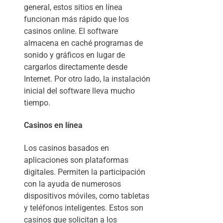
general, estos sitios en línea
funcionan más rápido que los
casinos online. El software
almacena en caché programas de
sonido y gráficos en lugar de
cargarlos directamente desde
Internet. Por otro lado, la instalación
inicial del software lleva mucho
tiempo.
Casinos en línea
Los casinos basados en
aplicaciones son plataformas
digitales. Permiten la participación
con la ayuda de numerosos
dispositivos móviles, como tabletas
y teléfonos inteligentes. Estos son
casinos que solicitan a los