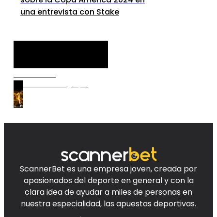
una entrevista con Stake
Discover our
Premium Betting Tips!
ScannerBet es una empresa joven, creada por
apasionados del deporte en general y con la
clara idea de ayudar a miles de personas en
nuestra especialidad, las apuestas deportivas.