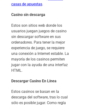
casas de apuestas
.
Casino sin descarga
Estos son sitios web donde los
usuarios juegan juegos de casino
sin descargar software en sus
ordenadores. Para tener la mejor
experiencia de juego, se requiere
una conexión a Internet estable. La
mayoría de los casinos permiten
jugar con la ayuda de una interfaz
HTML.
Descargar Casino En Línea
Estos casinos se basan en la
descarga del software, tras lo cual
sólo es posible jugar. Como regla