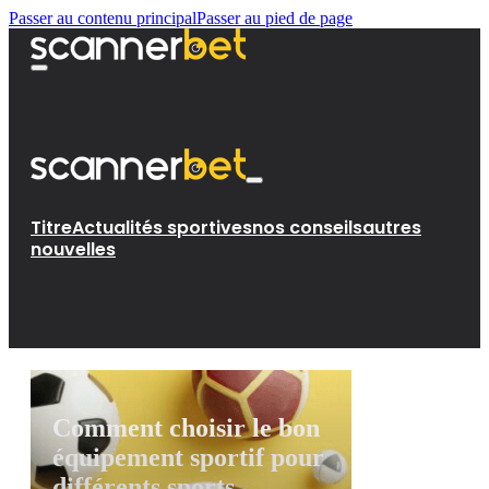
Passer au contenu principal
Passer au pied de page
Titre
Actualités sportives
nos conseils
autres
nouvelles
Comment choisir le bon
équipement sportif pour
différents sports