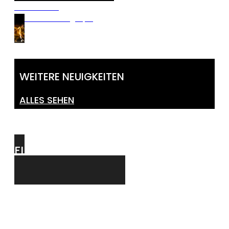
Discover our
Premium Betting Tips!
WEITERE NEUIGKEITEN
ALLES SEHEN
FIND
FOR YOU!