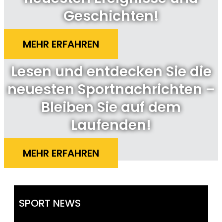
Geschichten!
MEHR ERFAHREN
Lesen und entdecken Sie die
neuesten Sportnachrichten –
Bleiben Sie auf dem
Laufenden!
MEHR ERFAHREN
SPORT NEWS