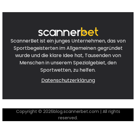
ScannerBet ist ein junges Unternehmen, das von
Sportbegeisterten im Allgemeinen gegründet
wurde und die klare Idee hat, Tausenden von
Menschen in unserem Spezialgebiet, den
Sportwetten, zu helfen.
Datenschutzerklärung
Copyright © 2026blog.scannerbet.com | All rights
reserved.